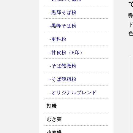
黒輝そば粉
黒峰そば粉
更科粉
甘皮粉（E印）
そば殻微粉
そば殻粗粉
オリジナルブレンド
打粉
むき実
小麦粉