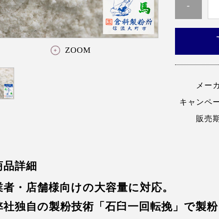
-
ZOOM
メー
キャンペ
販売
商品詳細
業者・店舗様向けの大容量に対応。
弊社独自の製粉技術「石臼一回転挽」で製