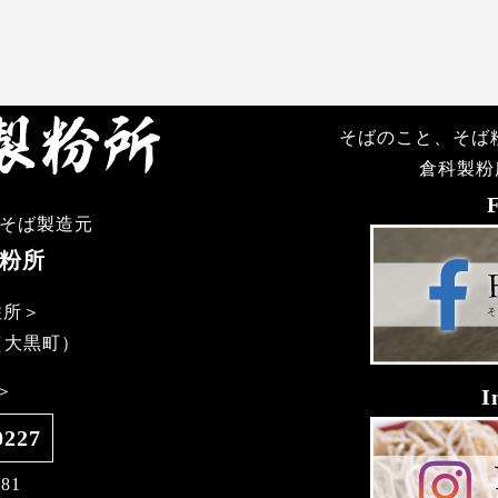
そばのこと、そば粉
倉科製粉
干そば製造元
製粉所
住所＞
（大黒町）
＞
I
0227
181