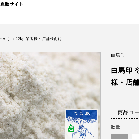
 通販サイト
Ａ’）：22kg 業者様・店舗様向け
白馬印
白馬印 
様・店
商品コ
数量