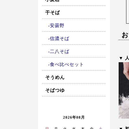
干そば
安曇野
お
信濃そば
二八そば
▼ 
食べ比べセット
そうめん
そばつゆ
2026年08月
▼ 
日
月
火
水
木
金
土