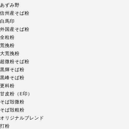
あずみ野
信州産そば粉
白馬印
外国産そば粉
全粒粉
荒挽粉
大荒挽粉
超微粉そば粉
黒輝そば粉
黒峰そば粉
更科粉
甘皮粉（E印）
そば殻微粉
そば殻粗粉
オリジナルブレンド
打粉