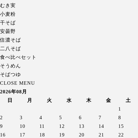
むき実
小麦粉
干そば
安曇野
信濃そば
二八そば
食べ比べセット
そうめん
そばつゆ
CLOSE MENU
2026年08月
日
月
火
水
木
金
土
1
2
3
4
5
6
7
8
9
10
11
12
13
14
15
16
17
18
19
20
21
22