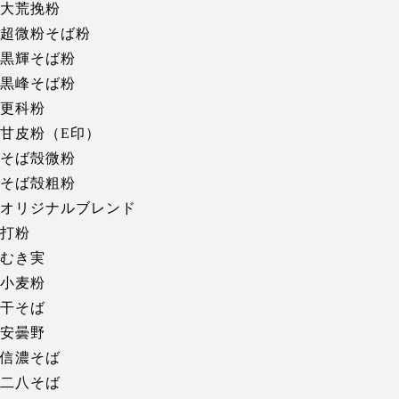
大荒挽粉
超微粉そば粉
黒輝そば粉
黒峰そば粉
更科粉
甘皮粉（E印）
そば殻微粉
そば殻粗粉
オリジナルブレンド
打粉
むき実
小麦粉
干そば
安曇野
信濃そば
二八そば