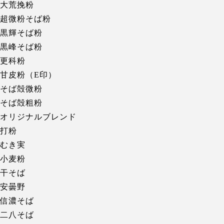
大荒挽粉
超微粉そば粉
黒輝そば粉
黒峰そば粉
更科粉
甘皮粉（E印）
そば殻微粉
そば殻粗粉
オリジナルブレンド
打粉
むき実
小麦粉
干そば
安曇野
信濃そば
二八そば