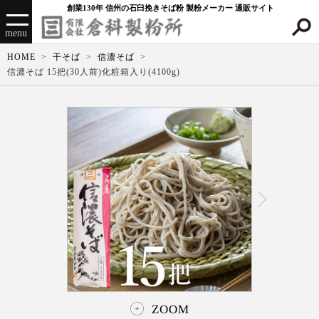
創業130年 信州の石臼挽きそば粉 製粉メーカー 通販サイト
menu
HOME
干そば
信濃そば
信濃そば 15把(30人前)化粧箱入り(4100g)
ZOOM